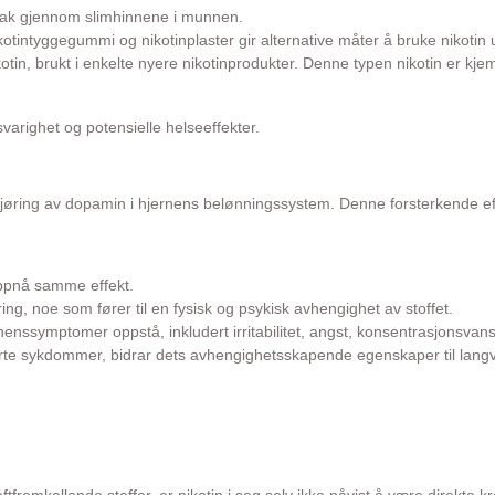
ptak gjennom slimhinnene i munnen.
kotintyggegummi og nikotinplaster gir alternative måter å bruke nikotin
nikotin, brukt i enkelte nyere nikotinprodukter. Denne typen nikotin er kj
varighet og potensielle helseeffekter.
jøring av dopamin i hjernens belønningssystem. Denne forsterkende effekt
oppnå samme effekt.
g, noe som fører til en fysisk og psykisk avhengighet av stoffet.
enssymptomer oppstå, inkludert irritabilitet, angst, konsentrasjonsvans
terte sykdommer, bidrar dets avhengighetsskapende egenskaper til langva