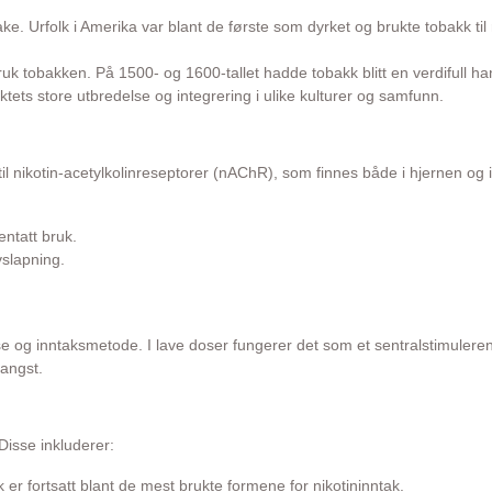
bake. Urfolk i Amerika var blant de første som dyrket og brukte tobakk ti
uk tobakken. På 1500- og 1600-tallet hadde tobakk blitt en verdifull h
ets store utbredelse og integrering i ulike kulturer og samfunn.
l nikotin-acetylkolinreseptorer (nAChR), som finnes både i hjernen og i 
ntatt bruk.
vslapning.
e og inntaksmetode. I lave doser fungerer det som et sentralstimulere
angst.
isse inkluderer:
 er fortsatt blant de mest brukte formene for nikotininntak.