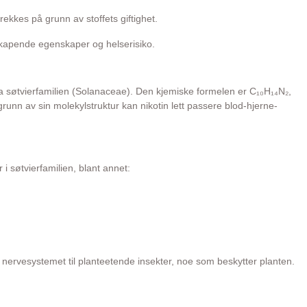
ekkes på grunn av stoffets giftighet.
skapende egenskaper og helserisiko.
 fra søtvierfamilien (Solanaceae). Den kjemiske formelen er C₁₀H₁₄N₂,
grunn av sin molekylstruktur kan nikotin lett passere blod-hjerne-
i søtvierfamilien, blant annet:
e nervesystemet til planteetende insekter, noe som beskytter planten.