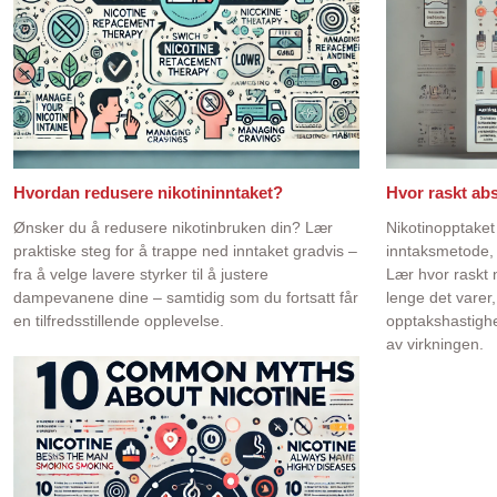
Hvordan redusere nikotininntaket?
Hvor raskt ab
Ønsker du å redusere nikotinbruken din? Lær
Nikotinopptaket
praktiske steg for å trappe ned inntaket gradvis –
inntaksmetode, s
fra å velge lavere styrker til å justere
Lær hvor raskt n
dampevanene dine – samtidig som du fortsatt får
lenge det varer
en tilfredsstillende opplevelse.
opptakshastighe
av virkningen.