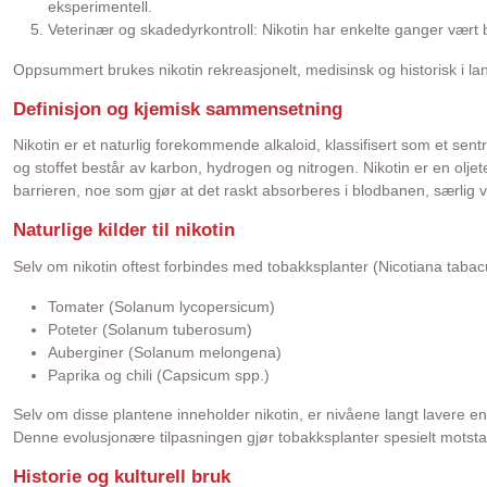
eksperimentell.
Veterinær og skadedyrkontroll: Nikotin har enkelte ganger vært b
Oppsummert brukes nikotin rekreasjonelt, medisinsk og historisk i 
Definisjon og kjemisk sammensetning
Nikotin er et naturlig forekommende alkaloid, klassifisert som et sen
og stoffet består av karbon, hydrogen og nitrogen. Nikotin er en oljet
barrieren, noe som gjør at det raskt absorberes i blodbanen, særlig
Naturlige kilder til nikotin
Selv om nikotin oftest forbindes med tobakksplanter (Nicotiana tabacu
Tomater (Solanum lycopersicum)
Poteter (Solanum tuberosum)
Auberginer (Solanum melongena)
Paprika og chili (Capsicum spp.)
Selv om disse plantene inneholder nikotin, er nivåene langt lavere en
Denne evolusjonære tilpasningen gjør tobakksplanter spesielt motsta
Historie og kulturell bruk