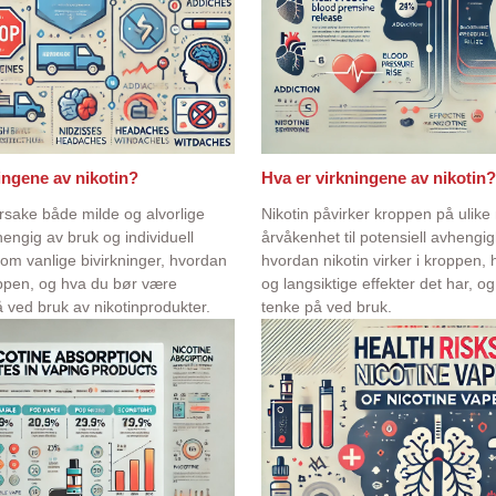
ingene av nikotin?
Hva er virkningene av nikotin?
årsake både milde og alvorlige
Nikotin påvirker kroppen på ulike 
hengig av bruk og individuell
årvåkenhet til potensiell avhengi
om vanlige bivirkninger, hvordan
hvordan nikotin virker i kroppen, h
ppen, og hva du bør være
og langsiktige effekter det har, o
ved bruk av nikotinprodukter.
tenke på ved bruk.