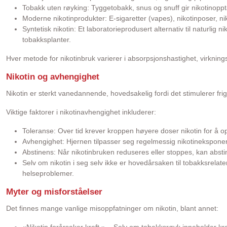
Tobakk uten røyking: Tyggetobakk, snus og snuff gir nikotinop
Moderne nikotinprodukter: E-sigaretter (vapes), nikotinposer, ni
Syntetisk nikotin: Et laboratorieprodusert alternativ til naturlig 
tobakksplanter.
Hver metode for nikotinbruk varierer i absorpsjonshastighet, virknings
Nikotin og avhengighet
Nikotin er sterkt vanedannende, hovedsakelig fordi det stimulerer frig
Viktige faktorer i nikotinavhengighet inkluderer:
Toleranse: Over tid krever kroppen høyere doser nikotin for å 
Avhengighet: Hjernen tilpasser seg regelmessig nikotineksponerin
Abstinens: Når nikotinbruken reduseres eller stoppes, kan abstin
Selv om nikotin i seg selv ikke er hovedårsaken til tobakksrela
helseproblemer.
Myter og misforståelser
Det finnes mange vanlige misoppfatninger om nikotin, blant annet: