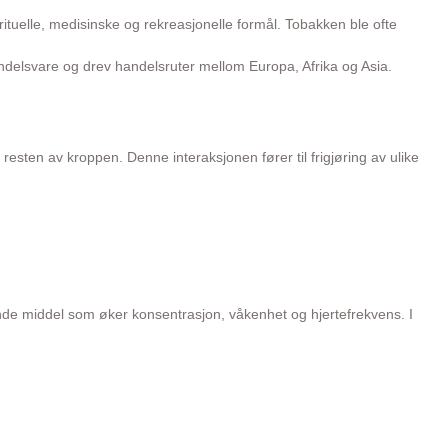
l rituelle, medisinske og rekreasjonelle formål. Tobakken ble ofte
andelsvare og drev handelsruter mellom Europa, Afrika og Asia.
resten av kroppen. Denne interaksjonen fører til frigjøring av ulike
nde middel som øker konsentrasjon, våkenhet og hjertefrekvens. I