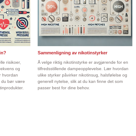
in?
Sammenligning av nikotinstyrker
le risikoer,
Å velge riktig nikotinstyrke er avgjørende for en
frekvens og
tilfredsstillende dampeopplevelse. Lær hvordan
r hvordan
ulike styrker påvirker nikotinsug, halsfølelse og
a du bør være
generell nytelse, slik at du kan finne det som
inprodukter.
passer best for dine behov.