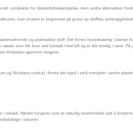
rukt i produkter for skadedyrbekjempelse, men andre alternativer foretr
landbruket, men bruken er begrenset på grunn av stoffets avhengighets
tralstimulerende og psykoaktivt stoff. Det finnes hovedsakelig i planter
e væske som blir brun ved kontakt med luft og er lett løselig i vann. På 
 ved inhalasjon gjennom lungene.
m og Nicotiana rustica), finnes det også i små mengder i andre planter 
n i tobakk. Nikotin fungerer som et naturlig insektmiddel ved å forstyrr
ndsdyktige i naturen.