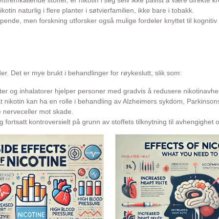
tfremkallende stoffer, er nikotin i seg selv ikke påvist å være direkte k
otin naturlig i flere planter i søtvierfamilien, ikke bare i tobakk.
apende, men forskning utforsker også mulige fordeler knyttet til kogni
r. Det er mye brukt i behandlinger for røykeslutt, slik som:
ter og inhalatorer hjelper personer med gradvis å redusere nikotinavhe
at nikotin kan ha en rolle i behandling av Alzheimers sykdom, Parkinso
e nerveceller mot skade.
ng fortsatt kontroversielt på grunn av stoffets tilknytning til avhengighet