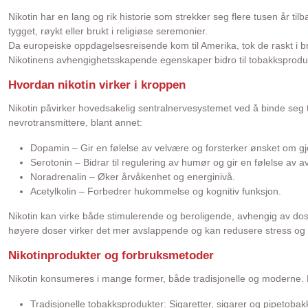
Nikotin har en lang og rik historie som strekker seg flere tusen år til
tygget, røykt eller brukt i religiøse seremonier.
Da europeiske oppdagelsesreisende kom til Amerika, tok de raskt i br
Nikotinens avhengighetsskapende egenskaper bidro til tobakksprodukt
Hvordan nikotin virker i kroppen
Nikotin påvirker hovedsakelig sentralnervesystemet ved å binde seg ti
nevrotransmittere, blant annet:
Dopamin – Gir en følelse av velvære og forsterker ønsket om gje
Serotonin – Bidrar til regulering av humør og gir en følelse av a
Noradrenalin – Øker årvåkenhet og energinivå.
Acetylkolin – Forbedrer hukommelse og kognitiv funksjon.
Nikotin kan virke både stimulerende og beroligende, avhengig av dos
høyere doser virker det mer avslappende og kan redusere stress og 
Nikotinprodukter og forbruksmetoder
Nikotin konsumeres i mange former, både tradisjonelle og moderne. D
Tradisjonelle tobakksprodukter: Sigaretter, sigarer og pipetobakk