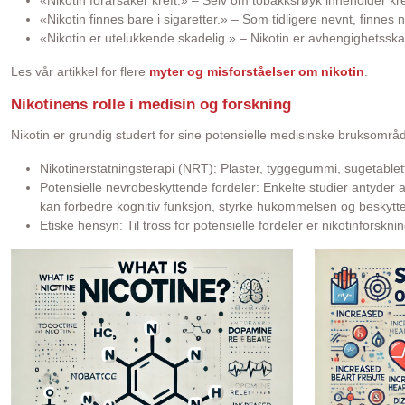
«Nikotin forårsaker kreft.» – Selv om tobakksrøyk inneholder kref
«Nikotin finnes bare i sigaretter.» – Som tidligere nevnt, finnes nik
«Nikotin er utelukkende skadelig.» – Nikotin er avhengighetssk
Les vår artikkel for flere
myter og misforståelser om nikotin
.
Nikotinens rolle i medisin og forskning
Nikotin er grundig studert for sine potensielle medisinske bruksområde
Nikotinerstatningsterapi (NRT): Plaster, tyggegummi, sugetablet
Potensielle nevrobeskyttende fordeler: Enkelte studier antyder 
kan forbedre kognitiv funksjon, styrke hukommelsen og beskytt
Etiske hensyn: Til tross for potensielle fordeler er nikotinforskni