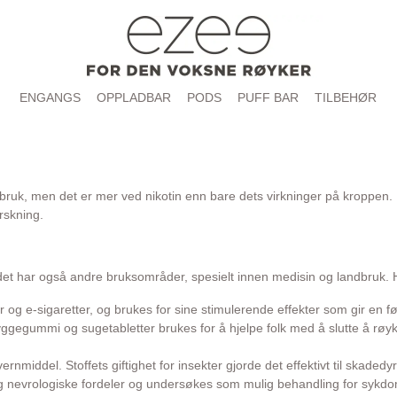
ENGANGS
OPPLADBAR
PODS
PUFF BAR
TILBEHØR
ksbruk, men det er mer ved nikotin enn bare dets virkninger på kroppen
orskning.
 det har også andre bruksområder, spesielt innen medisin og landbruk. H
er og e-sigaretter, og brukes for sine stimulerende effekter som gir en 
yggegummi og sugetabletter brukes for å hjelpe folk med å slutte å røyk
ernmiddel. Stoffets giftighet for insekter gjorde det effektivt til skade
e og nevrologiske fordeler og undersøkes som mulig behandling for syk