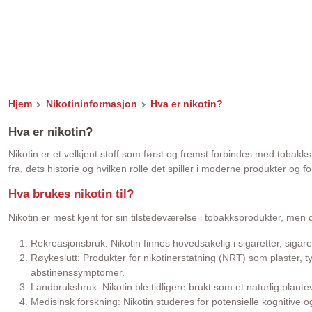
Hjem
Nikotininformasjon
Hva er nikotin?
Hva er nikotin?
Nikotin er et velkjent stoff som først og fremst forbindes med tobak
fra, dets historie og hvilken rolle det spiller i moderne produkter og f
Hva brukes nikotin til?
Nikotin er mest kjent for sin tilstedeværelse i tobakksprodukter, men
Rekreasjonsbruk: Nikotin finnes hovedsakelig i sigaretter, sigar
Røykeslutt: Produkter for nikotinerstatning (NRT) som plaster, t
abstinenssymptomer.
Landbruksbruk: Nikotin ble tidligere brukt som et naturlig plantev
Medisinsk forskning: Nikotin studeres for potensielle kognitiv