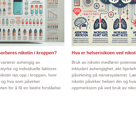
sorberes nikotin i kroppen?
Hva er helserisikoen ved nikot
 varierer avhengig av
Bruk av nikotin medfører potensiel
tyrke og individuelle faktorer.
inkludert avhengighet, økt hjerte
ikotin tas opp i kroppen, hvor
påvirkning på nervesystemet. Læ
, og hva som påvirker
nikotin påvirker helsen din og hv
ten for å få en bedre forståelse
oppmerksom på ved bruk av nikot