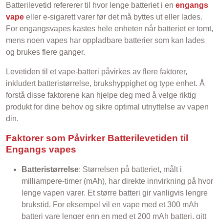
Batterilevetid refererer til hvor lenge batteriet i en
engangs
vape
eller e-sigarett varer før det må byttes ut eller lades.
For engangsvapes kastes hele enheten når batteriet er tomt,
mens noen vapes har oppladbare batterier som kan lades
og brukes flere ganger.
Levetiden til et vape-batteri påvirkes av flere faktorer,
inkludert batteristørrelse, brukshyppighet og type enhet. Å
forstå disse faktorene kan hjelpe deg med å velge riktig
produkt for dine behov og sikre optimal utnyttelse av vapen
din.
Faktorer som Påvirker Batterilevetiden til
Engangs vapes
Batteristørrelse
: Størrelsen på batteriet, målt i
milliampere-timer (mAh), har direkte innvirkning på hvor
lenge vapen varer. Et større batteri gir vanligvis lengre
brukstid. For eksempel vil en vape med et 300 mAh
batteri vare lenger enn en med et 200 mAh batteri, gitt