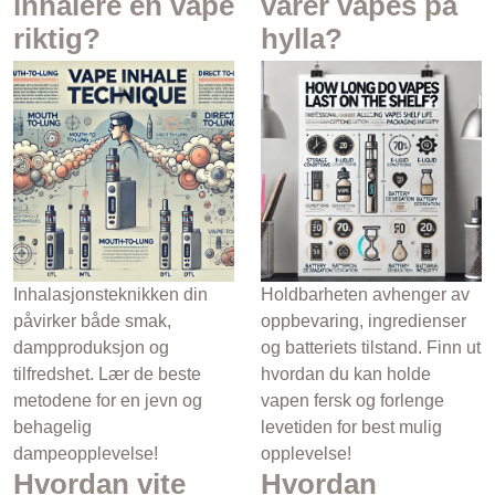
inhalere en vape
varer vapes på
riktig?
hylla?
Inhalasjonsteknikken din
Holdbarheten avhenger av
påvirker både smak,
oppbevaring, ingredienser
dampproduksjon og
og batteriets tilstand. Finn ut
tilfredshet. Lær de beste
hvordan du kan holde
metodene for en jevn og
vapen fersk og forlenge
behagelig
levetiden for best mulig
dampeopplevelse!
opplevelse!
Hvordan vite
Hvordan