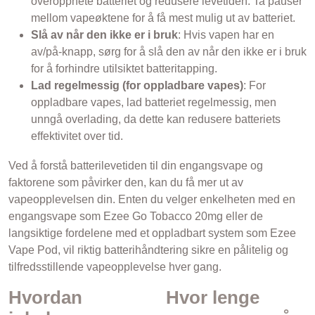
overopphete batteriet og redusere levetiden. Ta pauser
mellom vapeøktene for å få mest mulig ut av batteriet.
Slå av når den ikke er i bruk
: Hvis vapen har en
av/på-knapp, sørg for å slå den av når den ikke er i bruk
for å forhindre utilsiktet batteritapping.
Lad regelmessig (for oppladbare vapes)
: For
oppladbare vapes, lad batteriet regelmessig, men
unngå overlading, da dette kan redusere batteriets
effektivitet over tid.
Ved å forstå batterilevetiden til din engangsvape og
faktorene som påvirker den, kan du få mer ut av
vapeopplevelsen din. Enten du velger enkelheten med en
engangsvape som Ezee Go Tobacco 20mg eller de
langsiktige fordelene med et oppladbart system som Ezee
Vape Pod, vil riktig batterihåndtering sikre en pålitelig og
tilfredsstillende vapeopplevelse hver gang.
Hvordan
Hvor lenge