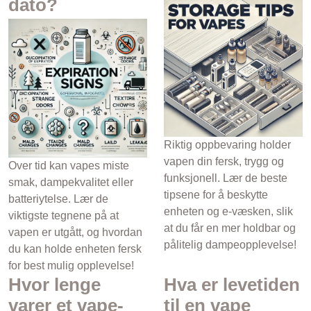
dato?
Riktig oppbevaring holder
vapen din fersk, trygg og
Over tid kan vapes miste
funksjonell. Lær de beste
smak, dampekvalitet eller
tipsene for å beskytte
batteriytelse. Lær de
enheten og e-væsken, slik
viktigste tegnene på at
at du får en mer holdbar og
vapen er utgått, og hvordan
pålitelig dampeopplevelse!
du kan holde enheten fersk
for best mulig opplevelse!
Hvor lenge
Hva er levetiden
varer et vape-
til en vape