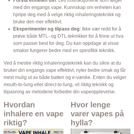
Forstå enheten din
: Les instruksjonene som følger
med din engangs vape. Kunnskap om enheten kan
hjelpe deg med å velge riktig inhaleringsteknikk og
bruke den mer effektivt.
Eksperimenter og tilpass deg
: Ikke vær redd for å
prøve både MTL- og DTL-teknikker for å finne ut hva
som passer best for deg. Du kan oppdage at visse
smaker fungerer bedre med en spesifikk teknikk.
Ved å mestre riktig inhaleringsteknikk kan du sikre at du
bruker din engangs vape effektivt, nyter bedre smak og får
mest mulig ut av både batteri og e-væske. Enten du velger
mouth-to-lung eller direct-to-lung, vil riktig teknikk og
tilpasning av metodene forbedre din vapeopplevelse.
Hvordan
Hvor lenge
inhalere en vape
varer vapes på
riktig?
hylla?